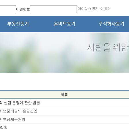
비밀번호
제목
 설립.운영에 관한 법률
사업준비금의 손금산입
기부금세금처리
 임원