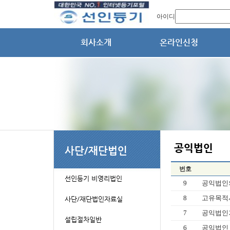
아이디
번호
9
공익법인의
8
고유목적
7
공익법인
6
공익법인